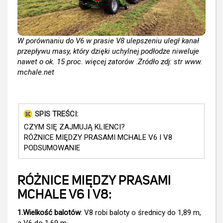
W porównaniu do V6 w prasie V8 ulepszeniu uległ kanał
przepływu masy, który dzięki uchylnej podłodze niweluje
nawet o ok. 15 proc. więcej zatorów .Żródło zdj: str www.
mchale.net
SPIS TREŚCI:
CZYM SIĘ ZAJMUJĄ KLIENCI?
RÓŻNICE MIĘDZY PRASAMI MCHALE V6 I V8
PODSUMOWANIE
RÓŻNICE MIĘDZY PRASAMI
MCHALE V6 I V8:
1.Wielkość balotów
: V8 robi baloty o średnicy do 1,89 m,
a V6 do 1.69 m