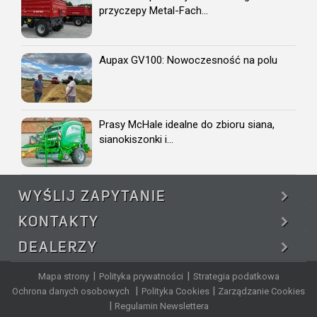
przyczepy Metal-Fach...
Aupax GV100: Nowoczesność na polu
Prasy McHale idealne do zbioru siana,
sianokiszonki i...
WYŚLIJ
ZAPYTANIE
KONTAKTY
DEALERZY
|
|
Mapa strony
Polityka prywatności
Strategia podatkowa
|
|
Ochrona danych osobowych
Polityka Cookies
Zarządzanie Cookies
|
Regulamin Newslettera