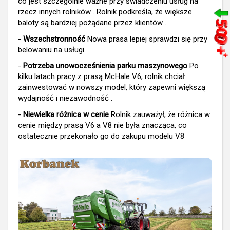
co jest szczególnie ważne przy świadczeniu usług na
rzecz innych rolników . Rolnik podkreśla, że większe
baloty są bardziej pożądane przez klientów .
-
Wszechstronność
Nowa prasa lepiej sprawdzi się przy
belowaniu na usługi .
-
Potrzeba unowocześnienia parku maszynowego
Po
kilku latach pracy z prasą McHale V6, rolnik chciał
zainwestować w nowszy model, który zapewni większą
wydajność i niezawodność .
-
Niewielka różnica w cenie
Rolnik zauważył, że różnica w
cenie między prasą V6 a V8 nie była znacząca, co
ostatecznie przekonało go do zakupu modelu V8