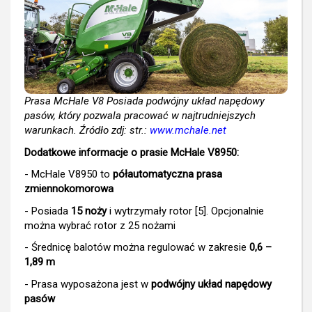
Prasa McHale V8 Posiada podwójny układ napędowy
pasów, który pozwala pracować w najtrudniejszych
warunkach. Źródło zdj: str.:
www.mchale.net
Dodatkowe informacje o prasie McHale V8950:
- McHale V8950 to
półautomatyczna prasa
zmiennokomorowa
- Posiada
15 noży
i wytrzymały rotor [5]. Opcjonalnie
można wybrać rotor z 25 nożami
- Średnicę balotów można regulować w zakresie
0,6 –
1,89 m
- Prasa wyposażona jest w
podwójny układ napędowy
pasów