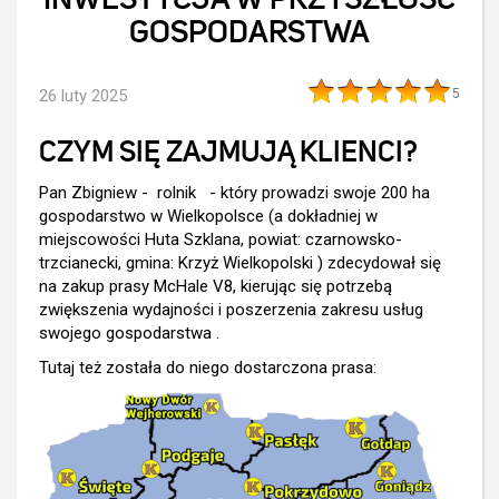
INWESTYCJA W PRZYSZŁOŚĆ
GOSPODARSTWA
26 luty 2025
5
CZYM SIĘ ZAJMUJĄ KLIENCI?
Pan Zbigniew - rolnik - który prowadzi swoje 200 ha
gospodarstwo w Wielkopolsce (a dokładniej w
miejscowości Huta Szklana, powiat: czarnowsko-
trzcianecki, gmina: Krzyż Wielkopolski ) zdecydował się
na zakup prasy McHale V8, kierując się potrzebą
zwiększenia wydajności i poszerzenia zakresu usług
swojego gospodarstwa .
Tutaj też została do niego dostarczona prasa: