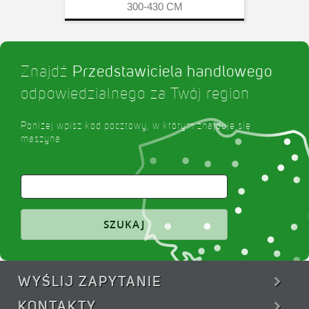
300-430
CM
Znajdź
Przedstawiciela handlowego
odpowiedzialnego za Twój region
Poniżej wpisz kod pocztowy, w którym znajduje się
maszyna
SZUKAJ
WYŚLIJ
ZAPYTANIE
KONTAKTY